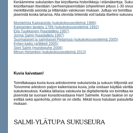
Keräämmme sukulaisten itse kirjoittamia historiikkeja / elämäkertoja. Suk
kirjoittamaan itsestään / perheenjäsenistään (ohjeellinen pituus 1-30 sivua
merkittävistä asioista ja liittämään valokuvan mukaan. Juttuja voi toimittaa
jäsenistä koska tahansa. Alla olevista linkeistä voit ladata itsellesi sukuseura
Muistelmia Kaipiaisista (sukukokousesitelmä 1986)
Kaipiaisten taistelu 1789 (sukukokousesitelmä 1992)
Eila Tuukkanen (haastattelu 1997)
Jorma Salmi (haastattelu 1997)
Suomalaiset ja salmilaiset Pietarissa (sukukokousesitelmä 2005)
Kylien kaiku (artikkeli 2005)
Sipri Salmi (muistopuhe 2006)
Minun Helsinkini (sukukokousesitelmä 2013)
Kuvia kaivataan!
Toimittakaapa kuvia kuva-arkistoomme sukulaisista ja sukuun liittyvistä asi
Toivomme arkistoon paljon kaikenlaisia kuvia, joita voidaan käyttää värittä
sukukokouksia. Kaikkia tällaisia valokuvia tai digitallenteita voi toimittaa k
jäsenistä tai suoraan kuvastovastaava Harri Salmelle. Kuvan taakse on syy
esittää sekä ajankohta, jolloin se on otettu. Mikäli kuva halutaan palautetta
mukaan.