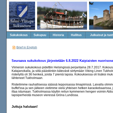
Sukukokous
Sukupuu
Historia
Hallitus
Julkaisut ja tuot
Brief in English
Seuraava sukukokous järjestetään
6.8.2022
Kaipiaisten nuorisose
Viimeisin sukukokous pidettiin Helsingissä perjantaina 28.7.2017. Kokousp
Katajanokalla, ja siitä päästiinkin kätevästi siirtymään Viking Linen Tukho
risteilyllä oli 36 henkeä, joista 7 pieniä lapsia. Kokouksessa oli lisäksi m
lähteneet Tukholmaan.
Risteilimme rauhallisessa säässä leppoisassa ilmapiirissä. Laivalla olim
buffet'ssa ja sen jälkeen vietimme vielä yhteisen hetken karaokebaarissa
iltaa istumaan. Tukholmassa käytiin reilun kymmenen hengen voimin Abb
lapsiperheistä museon vieressä Gröna Lundissa.
Juttuja halutaan!