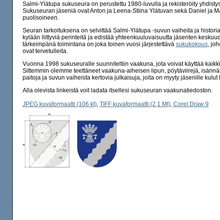
Salmi-Ylätupa sukuseura on perustettu 1980-luvulla ja rekisteröity yhdistys
Sukuseuran jäseniä ovat Anton ja Leena-Stiina Ylätuvan sekä Daniel ja Ma
puolisoineen.
Seuran tarkoituksena on selvittää Salmi-Ylätupa -suvun vaiheita ja histori
kylään liittyviä perinteitä ja edistää yhteenkuuluvaisuutta jäsenten kesk
tärkeimpänä toimintana on joka toinen vuosi järjestettävä
sukukokous
, jo
ovat tervetulleita.
Vuonna 1998 sukuseuralle suunniteltiin vaakuna, jota voivat käyttää kaikk
Sittemmin olemme teettäneet vaakuna-aiheisen lipun, pöytäviirejä, isännän
paitoja ja suvun vaiheista kertovia julkaisuja, joita on myyty jäsenille kulu
Alla olevista linkeistä voit ladata itsellesi sukuseuran vaakunatiedoston.
JPEG kuvaformaatti (106 kt)
,
TIFF kuvaformaatti (2,1 Mt)
,
Corel Draw 9